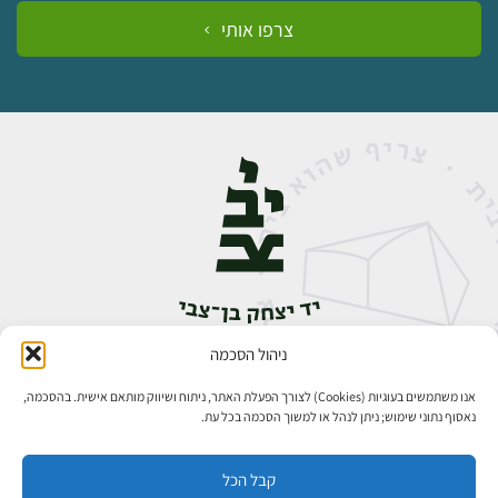
צרפו אותי
ניהול הסכמה
אבן גבירול 14, רחביה, ירושלים
טלפון:
02-5398888
אנו משתמשים בעוגיות (Cookies) לצורך הפעלת האתר, ניתוח ושיווק מותאם אישית. בהסכמה,
נאסוף נתוני שימוש; ניתן לנהל או למשוך הסכמה בכל עת.
קבל הכל