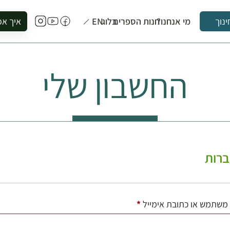
מי אנחנו?
חנות הספרים
בלוג
EN
איך אפ
ינוך
להזמין סי
להירשם ל
החשבון שלי
להירשם ל
לקנות ספ
לבקר בספ
לתאם ביק
רות
חובה
משתמש או כתובת אימייל
*