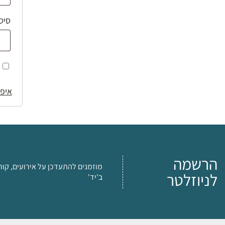
סיס
איפו
הרשמה
מוזמנים להתעדכן על אירועים, קור
לניוזלטר
ב'יד'