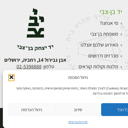
יד בן-צבי
מי אנחנו?
משפחת בן־צבי
האירוע שלכם אצלנו
מכרזים ודרושים
אבן גבירול 14, רחביה, ירושלים
מלגות וקולות קוראים
טלפון:
02-5398888
צור קשר
ניהול הסכמה
התחברות
אנו משתמשים בעוגיות (Cookies) לצורך הפעלת האתר, ניתוח ושיווק מותאם אישית. בהסכמה, נאסוף נתוני
הל או למשוך הסכמה בכל עת.
ל הכל
סירוב
ניהול העדפות
פיתוח אתרים
מדיניות פרטיות