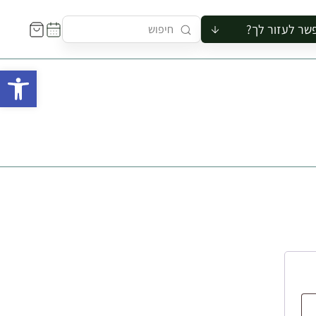
שר לעזור לך?
ור לקבוצה
פתח 
סיור
קורס
ר
רייה
ור בצריף