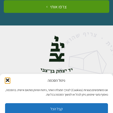
צרפו אותי
ניהול הסכמה
אבן גבירול 14, רחביה, ירושלים
טלפון:
02-5398888
אנו משתמשים בעוגיות (Cookies) לצורך הפעלת האתר, ניתוח ושיווק מותאם אישית. בהסכמה,
נאסוף נתוני שימוש; ניתן לנהל או למשוך הסכמה בכל עת.
קבל הכל