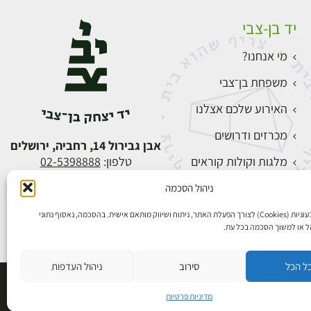
יד בן-צבי
מי אנחנו?
משפחת בן־צבי
האירוע שלכם אצלנו
מכרזים ודרושים
אבן גבירול 14, רחביה, ירושלים
מלגות וקולות קוראים
טלפון:
02-5398888
צור קשר
ניהול הסכמה
התחברות
אנו משתמשים בעוגיות (Cookies) לצורך הפעלת האתר, ניתוח ושיווק מותאם אישית. בהסכמה, נאסוף נתוני
הל או למשוך הסכמה בכל עת.
ל הכל
סירוב
ניהול העדפות
פיתוח אתרים
מדיניות פרטיות