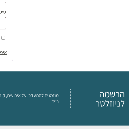
סיס
איפו
הרשמה
מוזמנים להתעדכן על אירועים, קור
לניוזלטר
ב'יד'