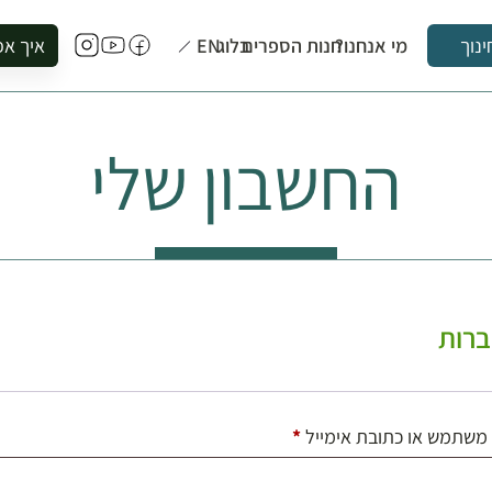
מי אנחנו?
חנות הספרים
בלוג
EN
איך אפ
ינוך
להזמין סי
להירשם ל
החשבון שלי
להירשם ל
לקנות ספ
לבקר בספ
לתאם ביק
רות
חובה
משתמש או כתובת אימייל
*