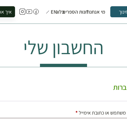
מי אנחנו?
חנות הספרים
בלוג
EN
איך אפ
ינוך
להזמין סי
להירשם ל
החשבון שלי
להירשם ל
לקנות ספ
לבקר בספ
לתאם ביק
רות
חובה
משתמש או כתובת אימייל
*