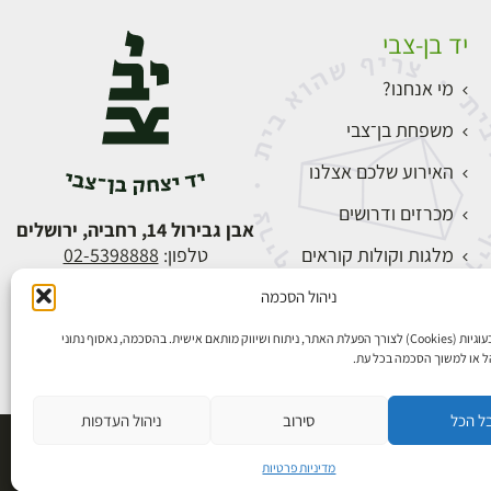
יד בן-צבי
מי אנחנו?
משפחת בן־צבי
האירוע שלכם אצלנו
מכרזים ודרושים
אבן גבירול 14, רחביה, ירושלים
מלגות וקולות קוראים
טלפון:
02-5398888
צור קשר
ניהול הסכמה
התחברות
אנו משתמשים בעוגיות (Cookies) לצורך הפעלת האתר, ניתוח ושיווק מותאם אישית. בהסכמה, נאסוף נתוני
הל או למשוך הסכמה בכל עת.
ל הכל
סירוב
ניהול העדפות
פיתוח אתרים
מדיניות פרטיות