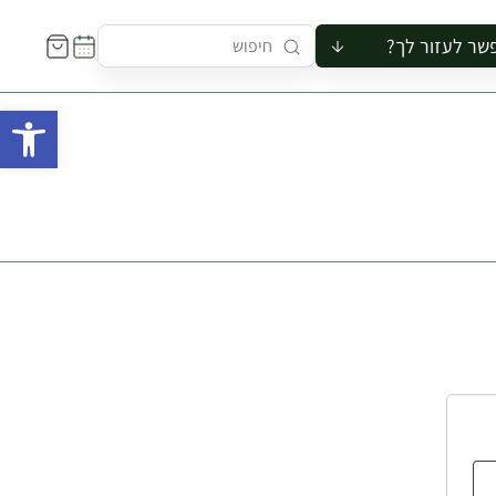
שר לעזור לך?
ור לקבוצה
פתח 
סיור
קורס
ר
רייה
ור בצריף