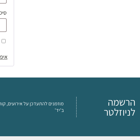
סיס
איפו
הרשמה
מוזמנים להתעדכן על אירועים, קור
לניוזלטר
ב'יד'