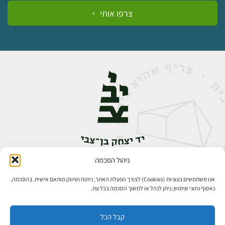
צרפו אותי
ניהול הסכמה
אבן גבירול 14, רחביה, ירושלים
טלפון:
02-5398888
אנו משתמשים בעוגיות (Cookies) לצורך הפעלת האתר, ניתוח ושיווק מותאם אישית. בהסכמה,
נאסוף נתוני שימוש; ניתן לנהל או למשוך הסכמה בכל עת.
קבל הכל