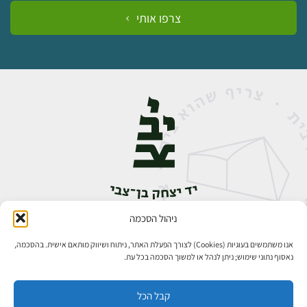
צרפו אותי
ניהול הסכמה
אבן גבירול 14, רחביה, ירושלים
טלפון:
02-5398888
אנו משתמשים בעוגיות (Cookies) לצורך הפעלת האתר, ניתוח ושיווק מותאם אישית. בהסכמה,
נאסוף נתוני שימוש; ניתן לנהל או למשוך הסכמה בכל עת.
קבל הכל