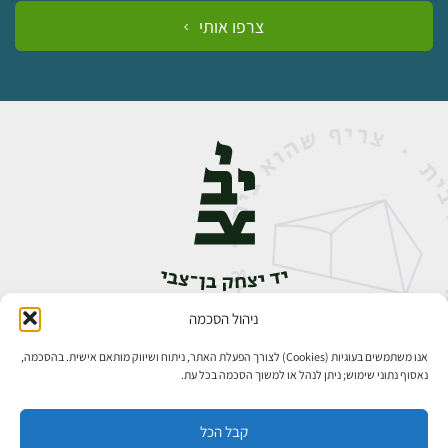
צרפו אותי
ניהול הסכמה
אבן גבירול 14, רחביה, ירושלים
טלפון:
02-5398888
אנו משתמשים בעוגיות (Cookies) לצורך הפעלת האתר, ניתוח ושיווק מותאם אישית. בהסכמה,
נאסוף נתוני שימוש; ניתן לנהל או למשוך הסכמה בכל עת.
קבל הכל