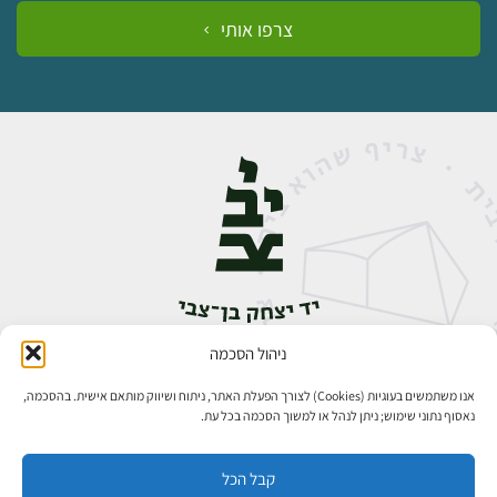
צרפו אותי
ניהול הסכמה
אבן גבירול 14, רחביה, ירושלים
טלפון:
02-5398888
אנו משתמשים בעוגיות (Cookies) לצורך הפעלת האתר, ניתוח ושיווק מותאם אישית. בהסכמה,
נאסוף נתוני שימוש; ניתן לנהל או למשוך הסכמה בכל עת.
קבל הכל