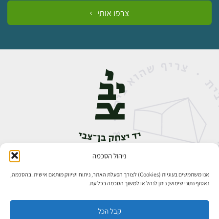
צרפו אותי
ניהול הסכמה
אבן גבירול 14, רחביה, ירושלים
טלפון:
02-5398888
אנו משתמשים בעוגיות (Cookies) לצורך הפעלת האתר, ניתוח ושיווק מותאם אישית. בהסכמה,
נאסוף נתוני שימוש; ניתן לנהל או למשוך הסכמה בכל עת.
קבל הכל