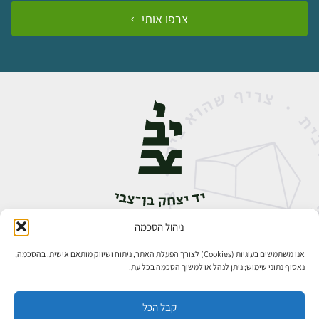
צרפו אותי
ניהול הסכמה
אבן גבירול 14, רחביה, ירושלים
טלפון:
02-5398888
אנו משתמשים בעוגיות (Cookies) לצורך הפעלת האתר, ניתוח ושיווק מותאם אישית. בהסכמה,
נאסוף נתוני שימוש; ניתן לנהל או למשוך הסכמה בכל עת.
קבל הכל