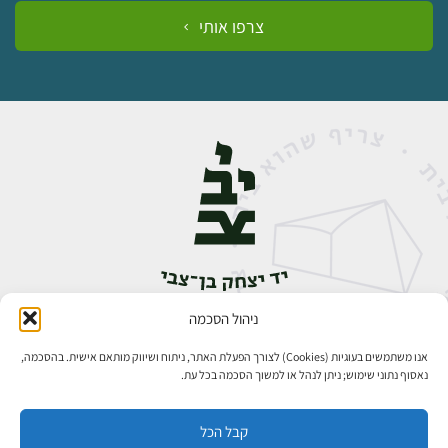
צרפו אותי
ניהול הסכמה
אבן גבירול 14, רחביה, ירושלים
טלפון:
02-5398888
אנו משתמשים בעוגיות (Cookies) לצורך הפעלת האתר, ניתוח ושיווק מותאם אישית. בהסכמה,
נאסוף נתוני שימוש; ניתן לנהל או למשוך הסכמה בכל עת.
קבל הכל