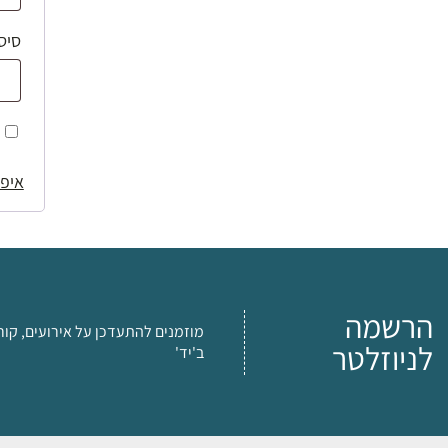
סיס
איפו
הרשמה
מוזמנים להתעדכן על אירועים, קור
לניוזלטר
ב'יד'