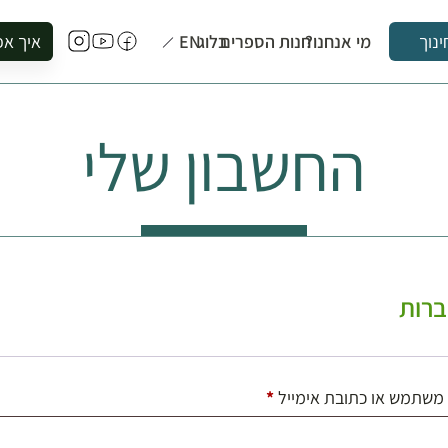
מי אנחנו?
חנות הספרים
בלוג
EN
איך אפ
ינוך
להזמין סי
להירשם ל
החשבון שלי
להירשם ל
לקנות ספ
לבקר בספ
לתאם ביק
רות
חובה
משתמש או כתובת אימייל
*