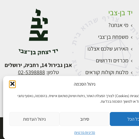
יד בן-צבי
מי אנחנו?
משפחת בן־צבי
האירוע שלכם אצלנו
מכרזים ודרושים
אבן גבירול 14, רחביה, ירושלים
מלגות וקולות קוראים
טלפון:
02-5398888
צור קשר
ניהול הסכמה
התחברות
אנו משתמשים בעוגיות (Cookies) לצורך הפעלת האתר, ניתוח ושיווק מותאם אישית. בהסכמה, נאסוף נתוני
הל או למשוך הסכמה בכל עת.
ל הכל
סירוב
ניהול העדפות
פיתוח אתרים
מדיניות פרטיות