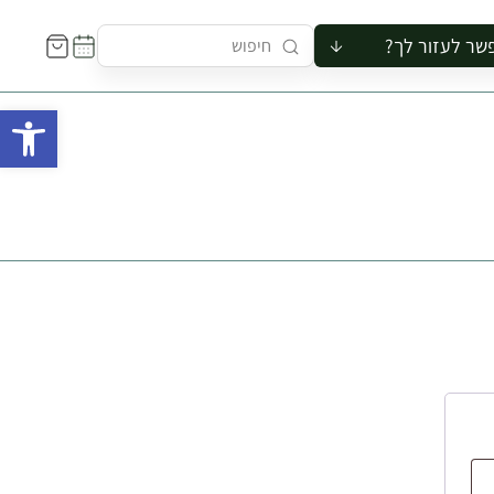
שר לעזור לך?
ור לקבוצה
פתח 
סיור
קורס
ר
רייה
ור בצריף