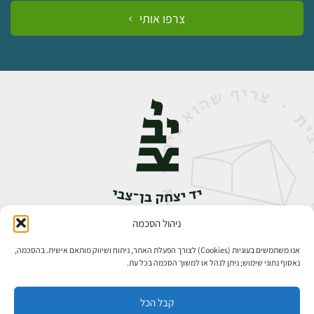
צרפו אותי
ניהול הסכמה
אבן גבירול 14, רחביה, ירושלים
טלפון:
02-5398888
אנו משתמשים בעוגיות (Cookies) לצורך הפעלת האתר, ניתוח ושיווק מותאם אישית. בהסכמה,
נאסוף נתוני שימוש; ניתן לנהל או למשוך הסכמה בכל עת.
קבל הכל