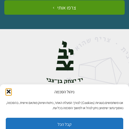
צרפו אותי
ניהול הסכמה
אבן גבירול 14, רחביה, ירושלים
טלפון:
02-5398888
אנו משתמשים בעוגיות (Cookies) לצורך הפעלת האתר, ניתוח ושיווק מותאם אישית. בהסכמה,
נאסוף נתוני שימוש; ניתן לנהל או למשוך הסכמה בכל עת.
קבל הכל