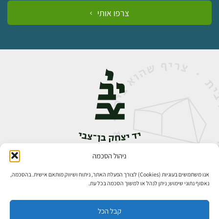
צרפו אותי
ניהול הסכמה
אבן גבירול 14, רחביה, ירושלים
טלפון:
02-5398888
אנו משתמשים בעוגיות (Cookies) לצורך הפעלת האתר, ניתוח ושיווק מותאם אישית. בהסכמה,
נאסוף נתוני שימוש; ניתן לנהל או למשוך הסכמה בכל עת.
קבל הכל