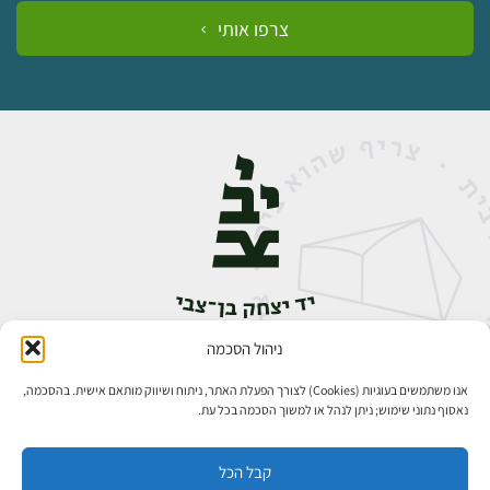
צרפו אותי
ניהול הסכמה
אבן גבירול 14, רחביה, ירושלים
טלפון:
02-5398888
אנו משתמשים בעוגיות (Cookies) לצורך הפעלת האתר, ניתוח ושיווק מותאם אישית. בהסכמה,
נאסוף נתוני שימוש; ניתן לנהל או למשוך הסכמה בכל עת.
קבל הכל