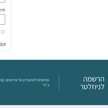
סיס
איפו
הרשמה
מוזמנים להתעדכן על אירועים, קור
לניוזלטר
ב'יד'