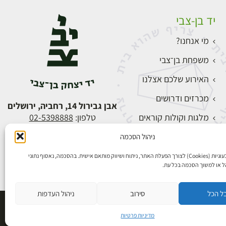
יד בן-צבי
מי אנחנו?
משפחת בן־צבי
האירוע שלכם אצלנו
מכרזים ודרושים
אבן גבירול 14, רחביה, ירושלים
מלגות וקולות קוראים
טלפון:
02-5398888
צור קשר
ניהול הסכמה
התחברות
אנו משתמשים בעוגיות (Cookies) לצורך הפעלת האתר, ניתוח ושיווק מותאם אישית. בהסכמה, נאסוף נתוני
הל או למשוך הסכמה בכל עת.
ל הכל
סירוב
ניהול העדפות
פיתוח אתרים
מדיניות פרטיות