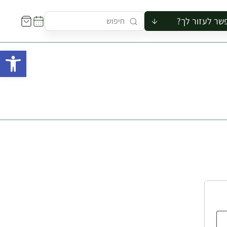
שר לעזור לך?
ור לקבוצה
פתח 
סיור
קורס
ר
רייה
ור בצריף