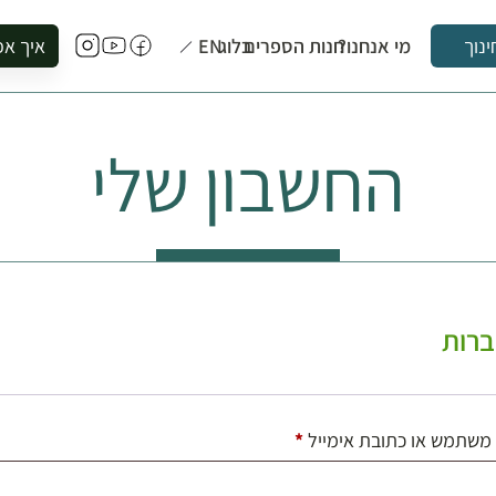
מי אנחנו?
חנות הספרים
בלוג
EN
איך אפ
ינוך
להזמין סי
להירשם ל
החשבון שלי
להירשם ל
לקנות ספ
לבקר בספ
לתאם ביק
רות
חובה
משתמש או כתובת אימייל
*