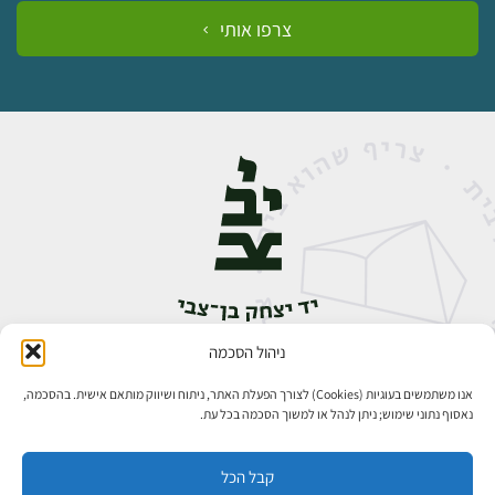
צרפו אותי
ניהול הסכמה
אבן גבירול 14, רחביה, ירושלים
טלפון:
02-5398888
אנו משתמשים בעוגיות (Cookies) לצורך הפעלת האתר, ניתוח ושיווק מותאם אישית. בהסכמה,
נאסוף נתוני שימוש; ניתן לנהל או למשוך הסכמה בכל עת.
קבל הכל