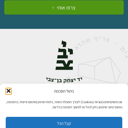
צרפו אותי
ניהול הסכמה
אבן גבירול 14, רחביה, ירושלים
טלפון:
02-5398888
אנו משתמשים בעוגיות (Cookies) לצורך הפעלת האתר, ניתוח ושיווק מותאם אישית. בהסכמה,
נאסוף נתוני שימוש; ניתן לנהל או למשוך הסכמה בכל עת.
קבל הכל