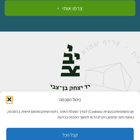
צרפו אותי
ניהול הסכמה
אבן גבירול 14, רחביה, ירושלים
טלפון:
02-5398888
אנו משתמשים בעוגיות (Cookies) לצורך הפעלת האתר, ניתוח ושיווק מותאם אישית. בהסכמה,
נאסוף נתוני שימוש; ניתן לנהל או למשוך הסכמה בכל עת.
קבל הכל