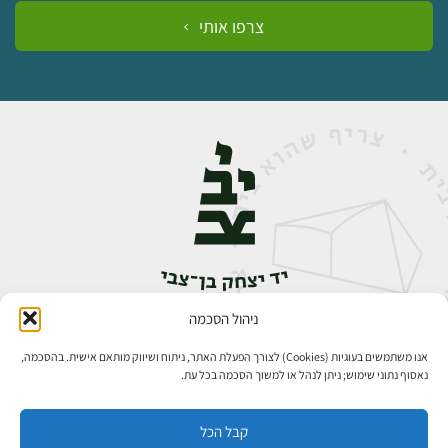
צרפו אותי
ניהול הסכמה
אבן גבירול 14, רחביה, ירושלים
טלפון:
02-5398888
אנו משתמשים בעוגיות (Cookies) לצורך הפעלת האתר, ניתוח ושיווק מותאם אישית. בהסכמה,
נאסוף נתוני שימוש; ניתן לנהל או למשוך הסכמה בכל עת.
קבל הכל