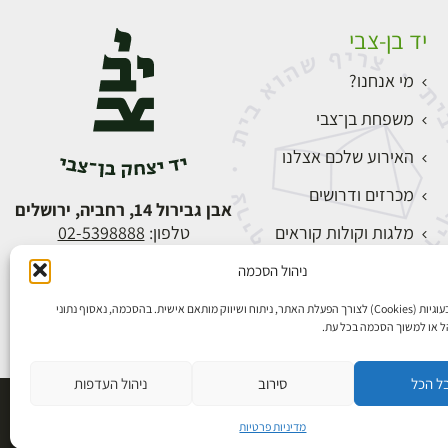
יד בן-צבי
מי אנחנו?
משפחת בן־צבי
האירוע שלכם אצלנו
מכרזים ודרושים
אבן גבירול 14, רחביה, ירושלים
מלגות וקולות קוראים
טלפון:
02-5398888
צור קשר
ניהול הסכמה
התחברות
אנו משתמשים בעוגיות (Cookies) לצורך הפעלת האתר, ניתוח ושיווק מותאם אישית. בהסכמה, נאסוף נתוני
הל או למשוך הסכמה בכל עת.
ל הכל
סירוב
ניהול העדפות
פיתוח אתרים
מדיניות פרטיות