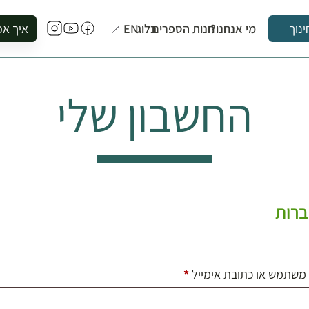
מי אנחנו?
חנות הספרים
בלוג
EN
איך אפ
ינוך
להזמין סי
להירשם ל
החשבון שלי
להירשם ל
לקנות ספ
לבקר בספ
לתאם ביק
רות
חובה
משתמש או כתובת אימייל
*