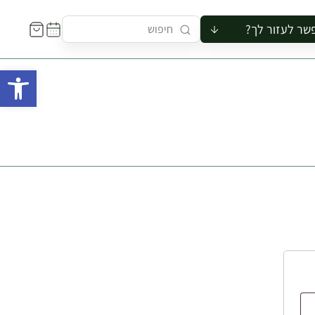
שר לעזור לך?
ור לקבוצה
פתח 
סיור
קורס
ר
רייה
ור בצריף