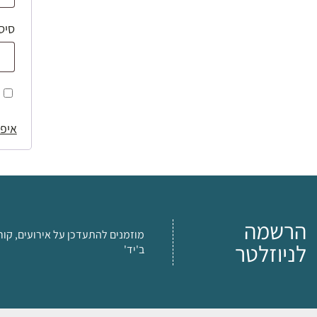
סיס
איפו
הרשמה
מוזמנים להתעדכן על אירועים, קור
לניוזלטר
ב'יד'