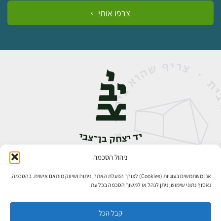
צרפו אותי
ניהול הסכמה
אבן גבירול 14, רחביה, ירושלים
טלפון:
02-5398888
אנו משתמשים בעוגיות (Cookies) לצורך הפעלת האתר, ניתוח ושיווק מותאם אישית. בהסכמה,
נאסוף נתוני שימוש; ניתן לנהל או למשוך הסכמה בכל עת.
קבל הכל