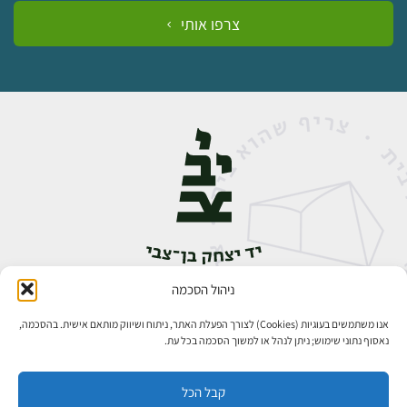
צרפו אותי
ניהול הסכמה
אבן גבירול 14, רחביה, ירושלים
טלפון:
02-5398888
אנו משתמשים בעוגיות (Cookies) לצורך הפעלת האתר, ניתוח ושיווק מותאם אישית. בהסכמה,
נאסוף נתוני שימוש; ניתן לנהל או למשוך הסכמה בכל עת.
קבל הכל