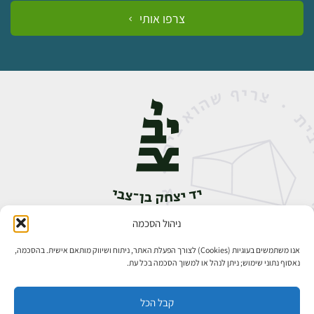
צרפו אותי
ניהול הסכמה
אבן גבירול 14, רחביה, ירושלים
טלפון:
02-5398888
אנו משתמשים בעוגיות (Cookies) לצורך הפעלת האתר, ניתוח ושיווק מותאם אישית. בהסכמה,
נאסוף נתוני שימוש; ניתן לנהל או למשוך הסכמה בכל עת.
קבל הכל