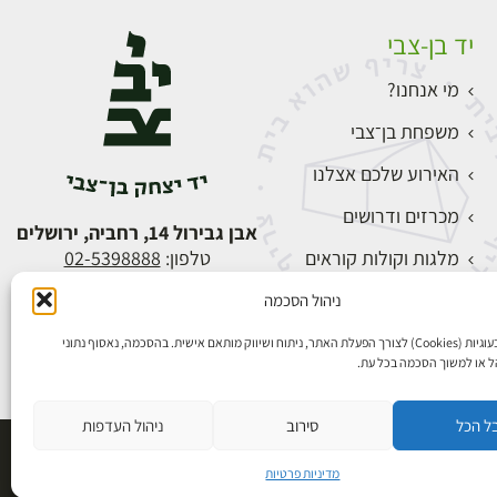
יד בן-צבי
מי אנחנו?
משפחת בן־צבי
האירוע שלכם אצלנו
מכרזים ודרושים
אבן גבירול 14, רחביה, ירושלים
מלגות וקולות קוראים
טלפון:
02-5398888
צור קשר
ניהול הסכמה
התחברות
אנו משתמשים בעוגיות (Cookies) לצורך הפעלת האתר, ניתוח ושיווק מותאם אישית. בהסכמה, נאסוף נתוני
הל או למשוך הסכמה בכל עת.
ל הכל
סירוב
ניהול העדפות
פיתוח אתרים
מדיניות פרטיות