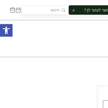
שר לעזור לך?
ור לקבוצה
פתח 
סיור
קורס
ר
רייה
ור בצריף