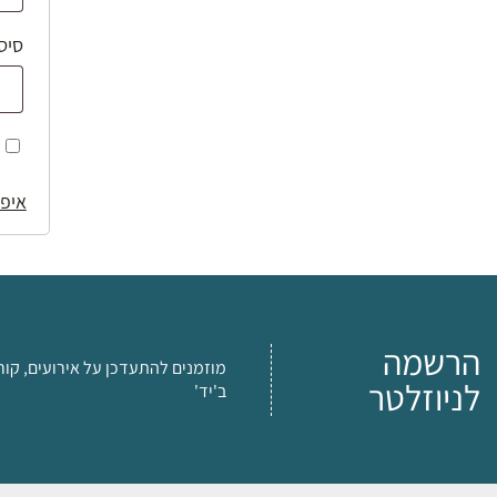
סיס
איפו
הרשמה
מוזמנים להתעדכן על אירועים, קור
לניוזלטר
ב'יד'