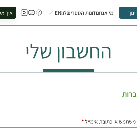
מי אנחנו?
חנות הספרים
בלוג
EN
איך אפ
ינוך
להזמין סי
להירשם ל
החשבון שלי
להירשם ל
לקנות ספ
לבקר בספ
לתאם ביק
רות
חובה
משתמש או כתובת אימייל
*