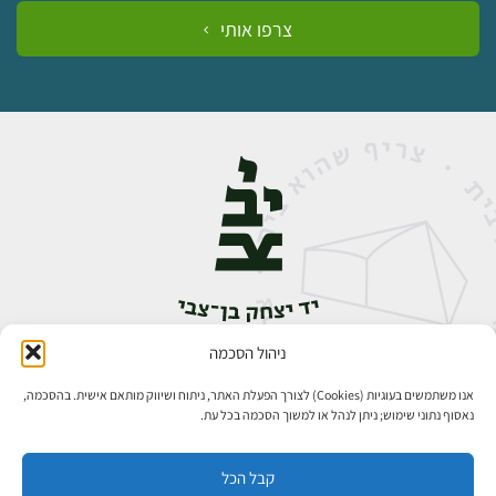
צרפו אותי
ניהול הסכמה
אבן גבירול 14, רחביה, ירושלים
טלפון:
02-5398888
אנו משתמשים בעוגיות (Cookies) לצורך הפעלת האתר, ניתוח ושיווק מותאם אישית. בהסכמה,
נאסוף נתוני שימוש; ניתן לנהל או למשוך הסכמה בכל עת.
קבל הכל