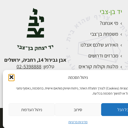
יד בן-צבי
מי אנחנו?
משפחת בן־צבי
האירוע שלכם אצלנו
מכרזים ודרושים
אבן גבירול 14, רחביה, ירושלים
מלגות וקולות קוראים
טלפון:
02-5398888
צור קשר
ניהול הסכמה
התחברות
אנו משתמשים בעוגיות (Cookies) לצורך הפעלת האתר, ניתוח ושיווק מותאם אישית. בהסכמה, נאסוף נתוני
הל או למשוך הסכמה בכל עת.
ל הכל
סירוב
ניהול העדפות
פיתוח אתרים
מדיניות פרטיות