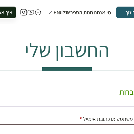
מי אנחנו?
חנות הספרים
בלוג
EN
איך אפ
ינוך
להזמין סי
להירשם ל
החשבון שלי
להירשם ל
לקנות ספ
לבקר בספ
לתאם ביק
רות
חובה
משתמש או כתובת אימייל
*