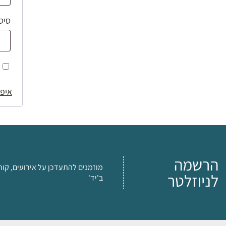
סיס
איפו
הרשמה
מוזמנים להתעדכן על אירועים, קור
לניוזלטר
ב'יד'