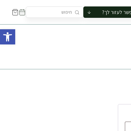
שר לעזור לך?
ור לקבוצה
פתח 
סיור
קורס
ר
רייה
ור בצריף