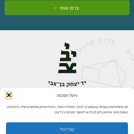
צרפו אותי
ניהול הסכמה
אבן גבירול 14, רחביה, ירושלים
טלפון:
02-5398888
אנו משתמשים בעוגיות (Cookies) לצורך הפעלת האתר, ניתוח ושיווק מותאם אישית. בהסכמה,
נאסוף נתוני שימוש; ניתן לנהל או למשוך הסכמה בכל עת.
קבל הכל