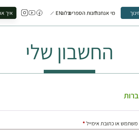
מי אנחנו?
חנות הספרים
בלוג
EN
איך אפ
ינוך
להזמין סי
להירשם ל
החשבון שלי
להירשם ל
לקנות ספ
לבקר בספ
לתאם ביק
רות
חובה
משתמש או כתובת אימייל
*