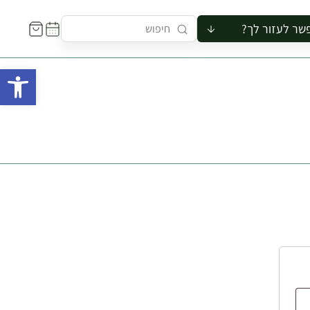
שר לעזור לך?
ור לקבוצה
פתח 
סיור
קורס
ר
רייה
ור בצריף