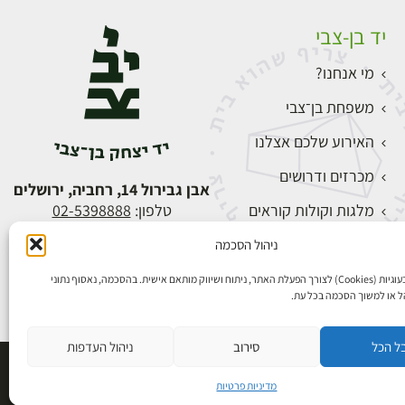
יד בן-צבי
מי אנחנו?
משפחת בן־צבי
האירוע שלכם אצלנו
מכרזים ודרושים
אבן גבירול 14, רחביה, ירושלים
מלגות וקולות קוראים
טלפון:
02-5398888
צור קשר
ניהול הסכמה
התחברות
אנו משתמשים בעוגיות (Cookies) לצורך הפעלת האתר, ניתוח ושיווק מותאם אישית. בהסכמה, נאסוף נתוני
הל או למשוך הסכמה בכל עת.
ל הכל
סירוב
ניהול העדפות
פיתוח אתרים
מדיניות פרטיות