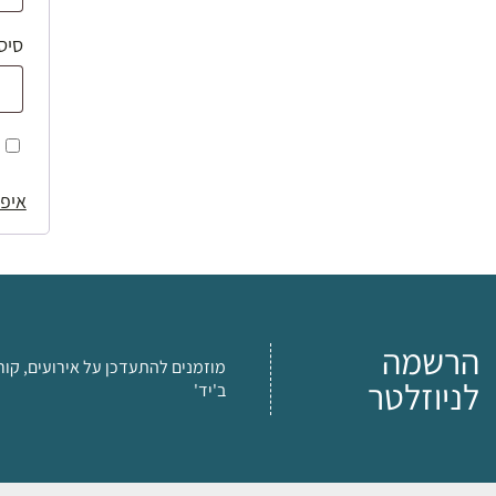
סיס
איפו
הרשמה
מוזמנים להתעדכן על אירועים, קור
לניוזלטר
ב'יד'