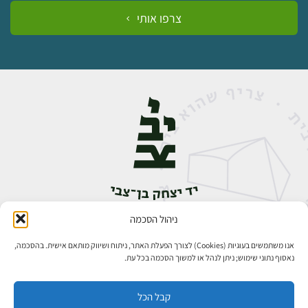
צרפו אותי
ניהול הסכמה
אבן גבירול 14, רחביה, ירושלים
טלפון:
02-5398888
אנו משתמשים בעוגיות (Cookies) לצורך הפעלת האתר, ניתוח ושיווק מותאם אישית. בהסכמה,
נאסוף נתוני שימוש; ניתן לנהל או למשוך הסכמה בכל עת.
קבל הכל