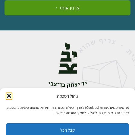
צרפו אותי
ניהול הסכמה
אבן גבירול 14, רחביה, ירושלים
טלפון:
02-5398888
אנו משתמשים בעוגיות (Cookies) לצורך הפעלת האתר, ניתוח ושיווק מותאם אישית. בהסכמה,
נאסוף נתוני שימוש; ניתן לנהל או למשוך הסכמה בכל עת.
קבל הכל