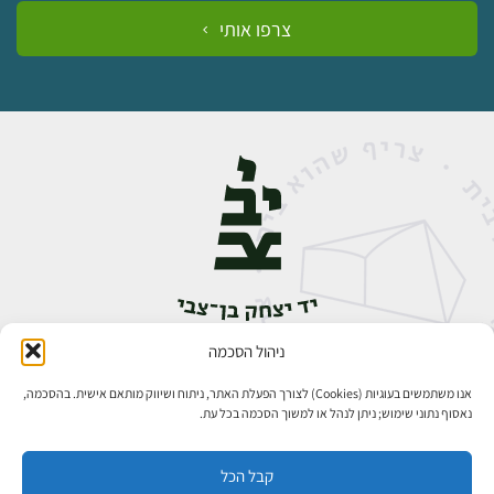
צרפו אותי
ניהול הסכמה
אבן גבירול 14, רחביה, ירושלים
טלפון:
02-5398888
אנו משתמשים בעוגיות (Cookies) לצורך הפעלת האתר, ניתוח ושיווק מותאם אישית. בהסכמה,
נאסוף נתוני שימוש; ניתן לנהל או למשוך הסכמה בכל עת.
קבל הכל