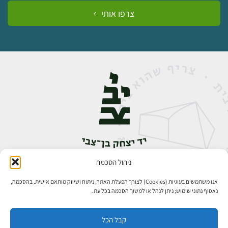
צרפו אותי
ניהול הסכמה
אבן גבירול 14, רחביה, ירושלים
טלפון:
02-5398888
אנו משתמשים בעוגיות (Cookies) לצורך הפעלת האתר, ניתוח ושיווק מותאם אישית. בהסכמה,
נאסוף נתוני שימוש; ניתן לנהל או למשוך הסכמה בכל עת.
קבל הכל