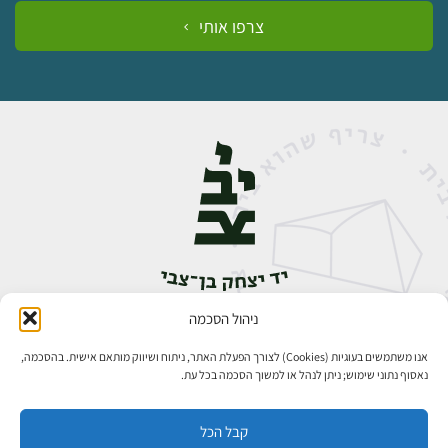
צרפו אותי
ניהול הסכמה
אבן גבירול 14, רחביה, ירושלים
טלפון:
02-5398888
אנו משתמשים בעוגיות (Cookies) לצורך הפעלת האתר, ניתוח ושיווק מותאם אישית. בהסכמה,
נאסוף נתוני שימוש; ניתן לנהל או למשוך הסכמה בכל עת.
קבל הכל