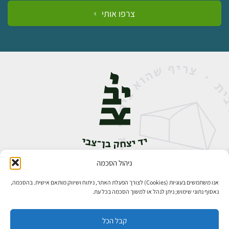
צרפו אותי
ניהול הסכמה
אבן גבירול 14, רחביה, ירושלים
טלפון:
02-5398888
אנו משתמשים בעוגיות (Cookies) לצורך הפעלת האתר, ניתוח ושיווק מותאם אישית. בהסכמה,
נאסוף נתוני שימוש; ניתן לנהל או למשוך הסכמה בכל עת.
קבל הכל