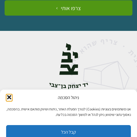
צרפו אותי
ניהול הסכמה
אבן גבירול 14, רחביה, ירושלים
טלפון:
02-5398888
אנו משתמשים בעוגיות (Cookies) לצורך הפעלת האתר, ניתוח ושיווק מותאם אישית. בהסכמה,
נאסוף נתוני שימוש; ניתן לנהל או למשוך הסכמה בכל עת.
קבל הכל