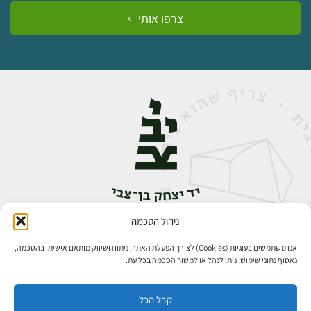
צרפו אותי
ניהול הסכמה
אבן גבירול 14, רחביה, ירושלים
טלפון:
02-5398888
אנו משתמשים בעוגיות (Cookies) לצורך הפעלת האתר, ניתוח ושיווק מותאם אישית. בהסכמה,
נאסוף נתוני שימוש; ניתן לנהל או למשוך הסכמה בכל עת.
קבל הכל