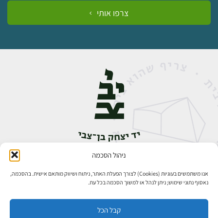
צרפו אותי
ניהול הסכמה
אבן גבירול 14, רחביה, ירושלים
טלפון:
02-5398888
אנו משתמשים בעוגיות (Cookies) לצורך הפעלת האתר, ניתוח ושיווק מותאם אישית. בהסכמה,
נאסוף נתוני שימוש; ניתן לנהל או למשוך הסכמה בכל עת.
קבל הכל