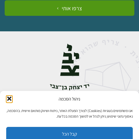
צרפו אותי
ניהול הסכמה
אבן גבירול 14, רחביה, ירושלים
טלפון:
02-5398888
אנו משתמשים בעוגיות (Cookies) לצורך הפעלת האתר, ניתוח ושיווק מותאם אישית. בהסכמה,
נאסוף נתוני שימוש; ניתן לנהל או למשוך הסכמה בכל עת.
קבל הכל