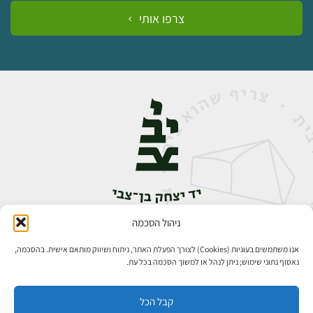
צרפו אותי
ניהול הסכמה
אבן גבירול 14, רחביה, ירושלים
טלפון:
02-5398888
אנו משתמשים בעוגיות (Cookies) לצורך הפעלת האתר, ניתוח ושיווק מותאם אישית. בהסכמה,
נאסוף נתוני שימוש; ניתן לנהל או למשוך הסכמה בכל עת.
קבל הכל