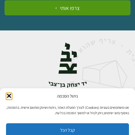
צרפו אותי
ניהול הסכמה
אבן גבירול 14, רחביה, ירושלים
טלפון:
02-5398888
אנו משתמשים בעוגיות (Cookies) לצורך הפעלת האתר, ניתוח ושיווק מותאם אישית. בהסכמה,
נאסוף נתוני שימוש; ניתן לנהל או למשוך הסכמה בכל עת.
קבל הכל