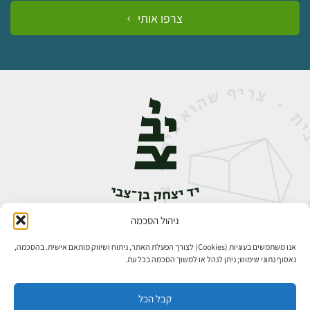
צרפו אותי
ניהול הסכמה
אבן גבירול 14, רחביה, ירושלים
טלפון:
02-5398888
אנו משתמשים בעוגיות (Cookies) לצורך הפעלת האתר, ניתוח ושיווק מותאם אישית. בהסכמה,
נאסוף נתוני שימוש; ניתן לנהל או למשוך הסכמה בכל עת.
קבל הכל