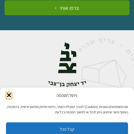
צרפו אותי
ניהול הסכמה
אבן גבירול 14, רחביה, ירושלים
טלפון:
02-5398888
אנו משתמשים בעוגיות (Cookies) לצורך הפעלת האתר, ניתוח ושיווק מותאם אישית. בהסכמה,
נאסוף נתוני שימוש; ניתן לנהל או למשוך הסכמה בכל עת.
קבל הכל