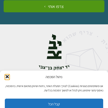
צרפו אותי
ניהול הסכמה
אבן גבירול 14, רחביה, ירושלים
טלפון:
02-5398888
אנו משתמשים בעוגיות (Cookies) לצורך הפעלת האתר, ניתוח ושיווק מותאם אישית. בהסכמה,
נאסוף נתוני שימוש; ניתן לנהל או למשוך הסכמה בכל עת.
קבל הכל