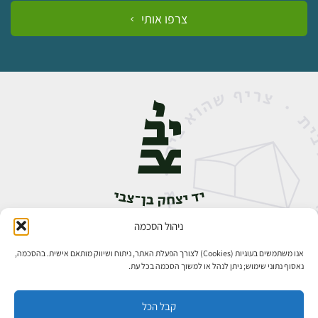
צרפו אותי
ניהול הסכמה
אבן גבירול 14, רחביה, ירושלים
טלפון:
02-5398888
אנו משתמשים בעוגיות (Cookies) לצורך הפעלת האתר, ניתוח ושיווק מותאם אישית. בהסכמה,
נאסוף נתוני שימוש; ניתן לנהל או למשוך הסכמה בכל עת.
קבל הכל