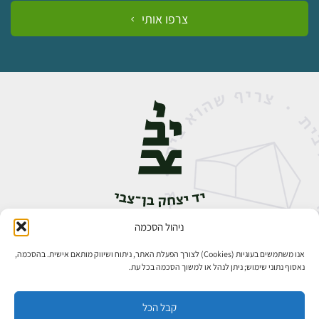
צרפו אותי
ניהול הסכמה
אבן גבירול 14, רחביה, ירושלים
טלפון:
02-5398888
אנו משתמשים בעוגיות (Cookies) לצורך הפעלת האתר, ניתוח ושיווק מותאם אישית. בהסכמה,
נאסוף נתוני שימוש; ניתן לנהל או למשוך הסכמה בכל עת.
קבל הכל