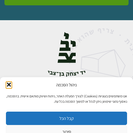
ניהול הסכמה
אבן גבירול 14, רחביה, ירושלים
טלפון:
02-5398888
אנו משתמשים בעוגיות (Cookies) לצורך הפעלת האתר, ניתוח ושיווק מותאם אישית. בהסכמה,
נאסוף נתוני שימוש; ניתן לנהל או למשוך הסכמה בכל עת.
קבל הכל
סירוב