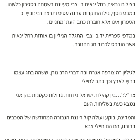
בצילום נראית רחל ינאית בן-צבי מעיינת בשמחה בספרון כלשהו.
במבט נוסף, גילו החוקרות עדנה עסיס ותרצה רבינוביץ' כי
הספרון אינו אלא חוברת כתב העת 'מחניים'.
במדפי ספריית יד בן-צבי התגלה הגיליון בו אוחזת רחל ינאית
אשר הודפס לכבוד חג החנוכה.
לגיליון זה צורפה אגרת ובה דברי הרב גורן, ששהה בחג עצמו
בחוץ לארץ וכך כתב לחיילי
צה"ל: '…בין קהילות ישראל נידחות גדולות כקטנות בהן אני
נמצא כעת בשליחות העם
והמדינה, בוקע ועולה קול ריננת הגבורה המחודשת של המכבים
בדורנו, הם הם חיילי צבא
ההגנה לישראל, מגשימי מורשת הגבורה החשמונאית בעם, נושאי