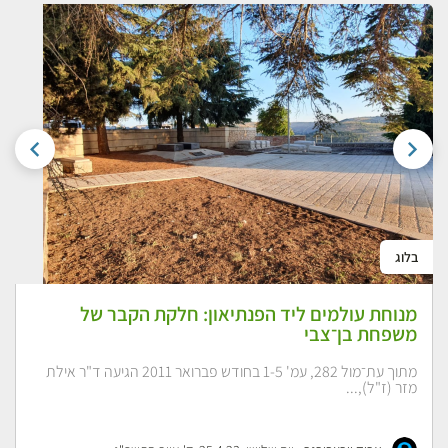
בלוג
מנוחת עולמים ליד הפנתיאון: חלקת הקבר של
משפחת בן־צבי
מתוך עת־מול 282, עמ' 1-5 בחודש פברואר 2011 הגיעה ד"ר אילת
מזר (ז"ל),...