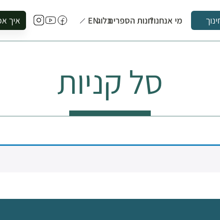
מי אנחנו?
חנות הספרים
בלוג
EN
איך אפ
ינוך
להזמין סי
להירשם ל
סל קניות
להירשם ל
לקנות ספ
לבקר בספ
לתאם ביק