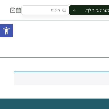
שר לעזור לך?
ור לקבוצה
פתח 
סיור
קורס
ר
רייה
ור בצריף